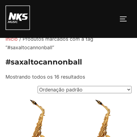
Pular
para
ALTE
o
conteúdo
Início
/ Produtos marcados com a tag
“#saxaltocannonball”
#saxaltocannonball
Mostrando todos os 16 resultados