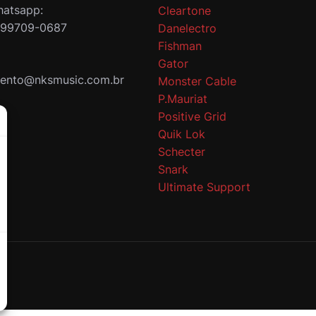
atsapp:
Cleartone
 99709-0687
Danelectro
Fishman
Gator
mento@nksmusic.com.br
Monster Cable
P.Mauriat
Positive Grid
Quik Lok
Schecter
Snark
Ultimate Support