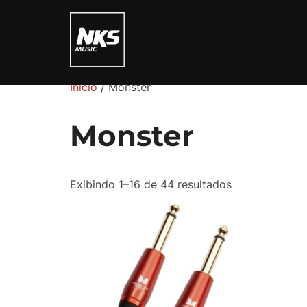
Pular
para
o
conteúdo
Início
/ Monster
Monster
Exibindo 1–16 de 44 resultados