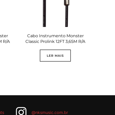
ster
Cabo Instrumento Monster
M R/A
Classic Prolink 12FT 3,65M R/A
LER MAIS
ts
@nksmusic.com.br