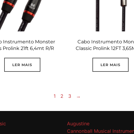
o Instrumento Monster
Cabo Instrumento Mon
 Prolink 21ft 6,4mt R/R
Classic Prolink 12FT 3,65
LER MAIS
LER MAIS
1
2
3
→
sic
Augustine
Cannonball Musical Instrumen