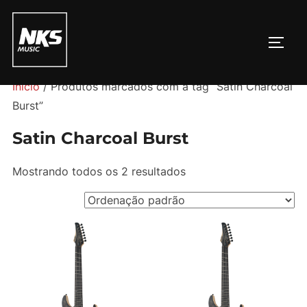
Pular
para
ALTE
o
conteúdo
Início
/ Produtos marcados com a tag “Satin Charcoal
Burst”
Satin Charcoal Burst
Mostrando todos os 2 resultados