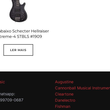
baixo Schecter Hellraiser
treme-4 STBLS #1909
LER MAIS
sic
Augustine
Cannonball Musical Instrumen
atsapp:
Cleartone
 99709-0687
Danelectro
Fishman