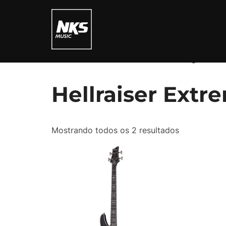
Pular
para
o
conteúdo
Início
/ Produtos marcados com a tag “Hellra
Hellraiser Extr
Mostrando todos os 2 resultados