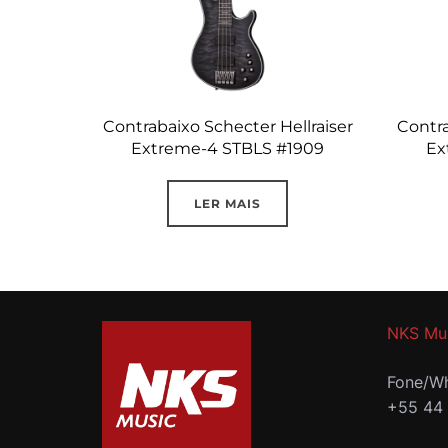
Contrabaixo Schecter Hellraiser
Contra
Extreme-4 STBLS #1909
Ex
LER MAIS
NKS Mu
Fone/Wh
+55 44