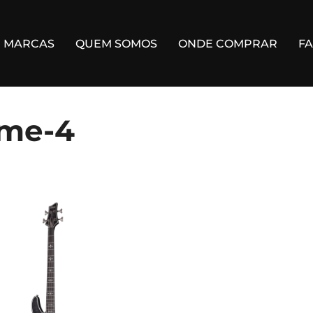
MARCAS
QUEM SOMOS
ONDE COMPRAR
F
iser Extreme-4”
eme-4