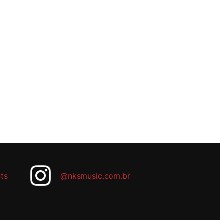
ts
@nksmusic.com.br