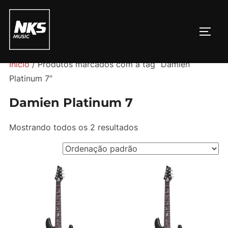
Pular
para
ALTE
o
conteúdo
Início
/ Produtos marcados com a tag “Damien
Platinum 7”
Damien Platinum 7
Mostrando todos os 2 resultados