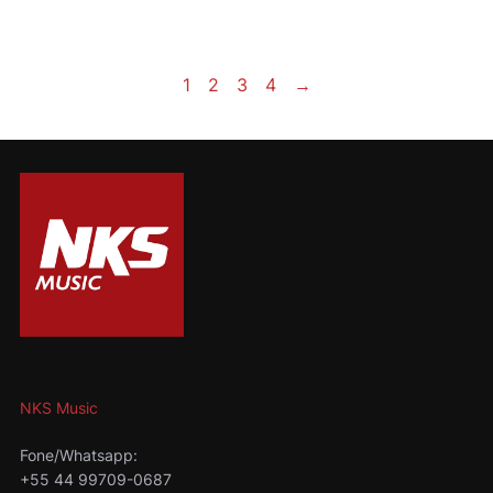
1
2
3
4
→
NKS Music
Fone/Whatsapp:
+55 44 99709-0687