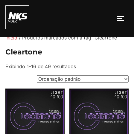
Pular
para
ALTE
o
conteúdo
Início
/ Produtos marcados com a tag “Cleartone”
Cleartone
Exibindo 1–16 de 49 resultados