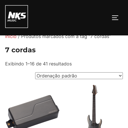
Pular
para
ALTE
o
conteúdo
Início
/ Produtos marcados com a tag “7 cordas”
7 cordas
Exibindo 1–16 de 41 resultados