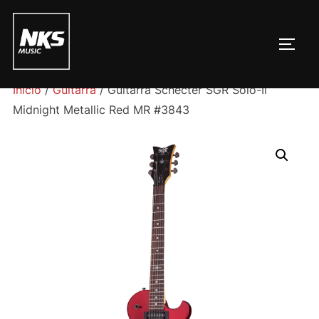
Pular
para
ALTE
o
conteúdo
Início
/
Guitarra
/ Guitarra Schecter SGR Solo-Ii
Midnight Metallic Red MR #3843