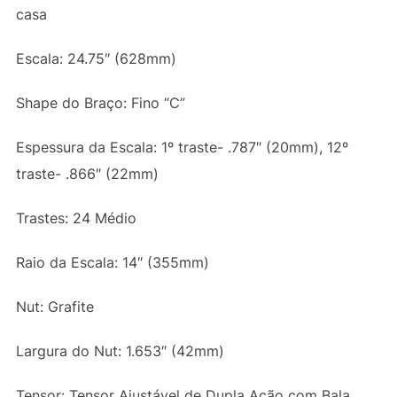
casa
Escala: 24.75″ (628mm)
Shape do Braço: Fino “C”
Espessura da Escala: 1º traste- .787″ (20mm), 12º
traste- .866″ (22mm)
Trastes: 24 Médio
Raio da Escala: 14″ (355mm)
Nut: Grafite
Largura do Nut: 1.653″ (42mm)
Tensor: Tensor Ajustável de Dupla Ação com Bala