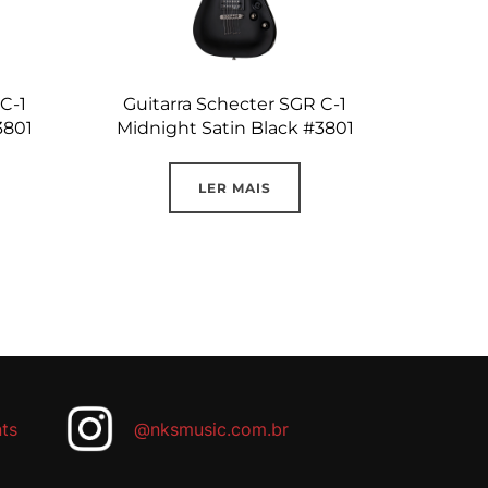
C-1
Guitarra Schecter SGR C-1
3801
Midnight Satin Black #3801
LER MAIS
ts
@nksmusic.com.br