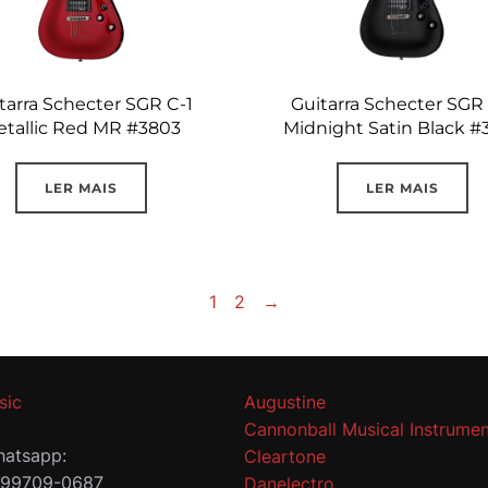
tarra Schecter SGR C-1
Guitarra Schecter SGR 
tallic Red MR #3803
Midnight Satin Black #
LER MAIS
LER MAIS
1
2
→
sic
Augustine
Cannonball Musical Instrumen
atsapp:
Cleartone
 99709-0687
Danelectro