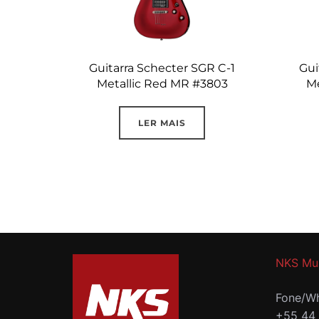
Guitarra Schecter SGR C-1
Gui
Metallic Red MR #3803
Me
LER MAIS
NKS Mu
Fone/Wh
+55 44