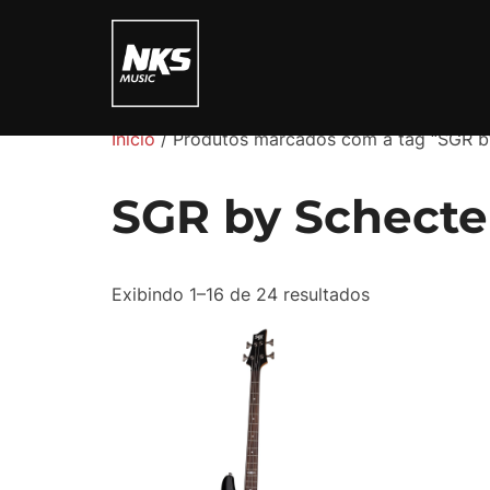
Pular
para
o
conteúdo
Início
/ Produtos marcados com a tag “SGR b
SGR by Schecte
Exibindo 1–16 de 24 resultados