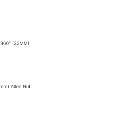
- .866″ (22MM)
4mm) Allen Nut