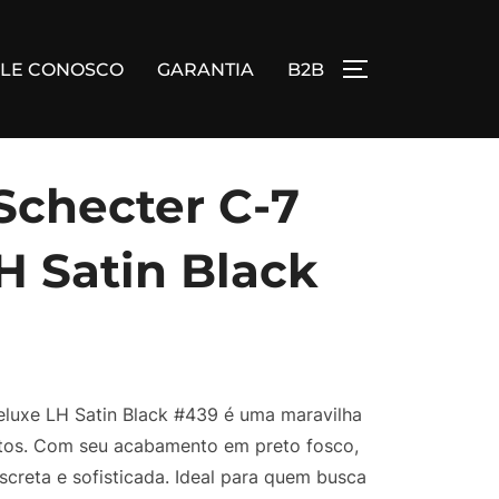
ALE CONOSCO
GARANTIA
B2B
ALTERNAR BA
 Schecter C-7
H Satin Black
eluxe LH Satin Black #439 é uma maravilha
otos. Com seu acabamento em preto fosco,
screta e sofisticada. Ideal para quem busca