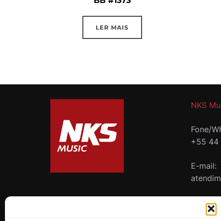
BB #1373
LER MAIS
NKS Mu
Fone/Wh
+55 44
E-mail:
atendi
B2B