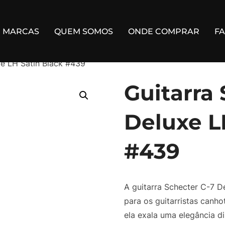
MARCAS
QUEM SOMOS
ONDE COMPRAR
F
xe LH Satin Black #439
Guitarra
Deluxe L
#439
A guitarra Schecter C-7 D
para os guitarristas canh
ela exala uma elegância di