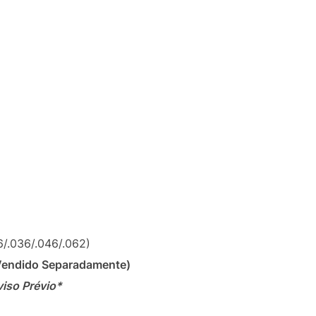
26/.036/.046/.062)
Vendido Separadamente)
viso Prévio*