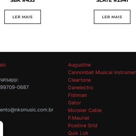
SBK #433
SLATE #2941
LER MAIS
LER MAIS
sic
Augustine
Cannonball Musical Instrumen
atsapp:
Cleartone
 99709-0687
Danelectro
Fishman
Gator
mento@nksmusic.com.br
Monster Cable
P.Mauriat
Positive Grid
Quik Lok