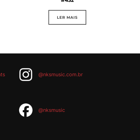
#432
LER MAIS
ts
@nksmusic.com.br
@nksmusic