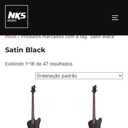
Pular
para
ALTE
o
conteúdo
Início
/ Produtos marcados com a tag “Satin Black”
Satin Black
Exibindo 1–16 de 47 resultados