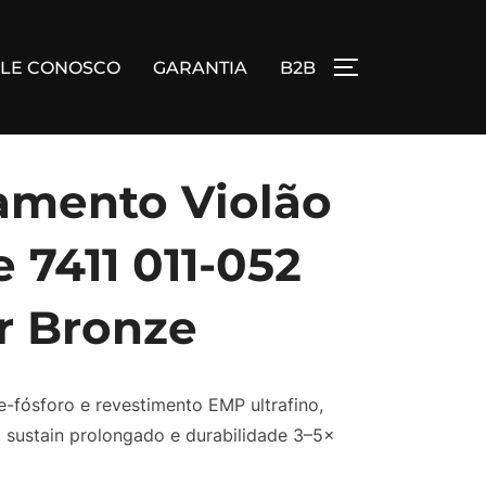
ALE CONOSCO
GARANTIA
B2B
ALTERNAR BA
amento Violão
 7411 011-052
r Bronze
-fósforo e revestimento EMP ultrafino,
 sustain prolongado e durabilidade 3–5×