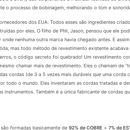
nte o processo de bobinagem, melhorando o tom e sonorid
rnecedores dos EUA. Todos esses são ingredientes criado
ídas por eles. O filho de Phil, Jason, pensou que ele podi
r onde nenhuma outra marca havia chegado antes. E assim
stida, mas todo método de revestimento existente acabava
e erros, o código secreto foi quebrado! Um revestimento 
 mesmo chamar mais de revestimento. Eles o chamam de “tr
 das cordas (de 3 a 5 vezes mais duráveis que uma corda 
or todo o mundo. Eles inventaram as cordas tratadas e d
s instrumentos. Também é a única fabricante de cordas qu
são formadas basicamente de
92% de COBRE
+
7% de E