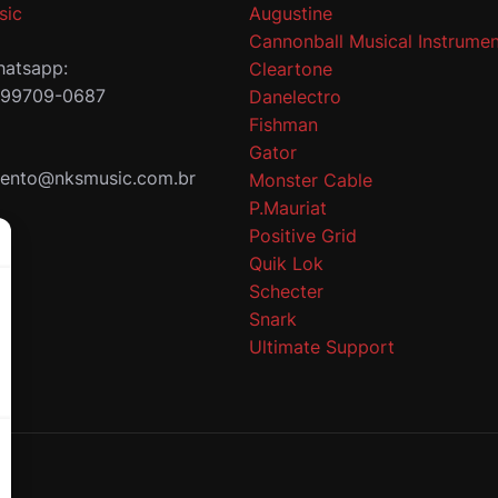
sic
Augustine
Cannonball Musical Instrumen
atsapp:
Cleartone
 99709-0687
Danelectro
Fishman
Gator
mento@nksmusic.com.br
Monster Cable
P.Mauriat
Positive Grid
Quik Lok
Schecter
Snark
Ultimate Support