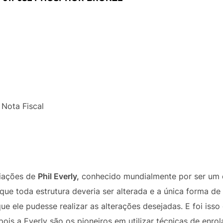
Nota Fiscal
riações de
Phil Everly,
conhecido mundialmente por ser um 
que toda estrutura deveria ser alterada e a única forma de 
 ele pudesse realizar as alterações desejadas. E foi isso
ois a Everly são os pioneiros em utilizar técnicas de enro