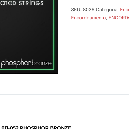
SKU:
8026
Categoria:
Enc
Encordoamento
,
ENCORD
011-052 PHOSPHOR BRONZE