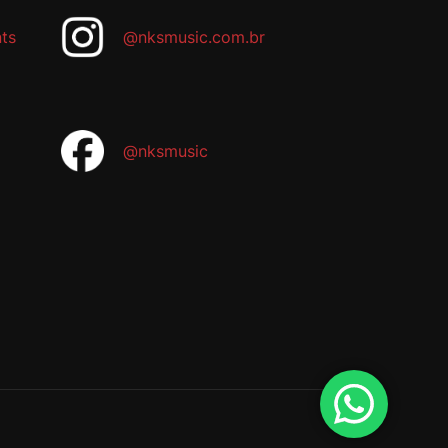
ts
@nksmusic.com.br
@nksmusic