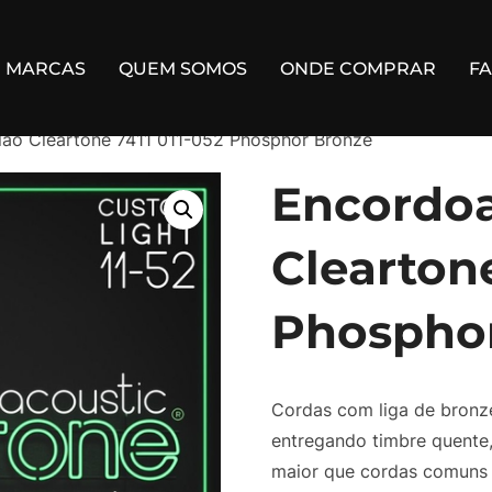
MARCAS
QUEM SOMOS
ONDE COMPRAR
F
ão Cleartone 7411 011-052 Phosphor Bronze
Encordo
Cleartone
Phospho
Cordas com liga de bronze
entregando timbre quente,
maior que cordas comuns