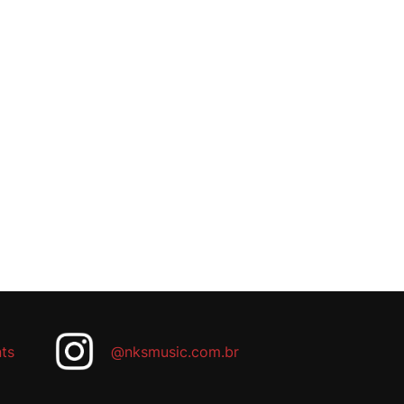
ts
@nksmusic.com.br