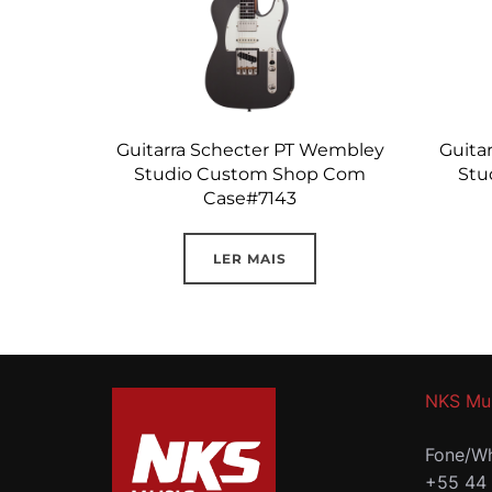
Guitarra Schecter PT Wembley
Guita
Studio Custom Shop Com
Stu
Case#7143
LER MAIS
NKS Mu
Fone/Wh
+55 44