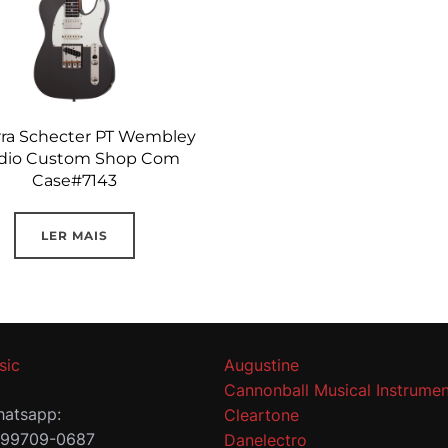
rra Schecter PT Wembley
dio Custom Shop Com
Case#7143
LER MAIS
sic
Augustine
Cannonball Musical Instrumen
atsapp:
Cleartone
 99709-0687
Danelectro