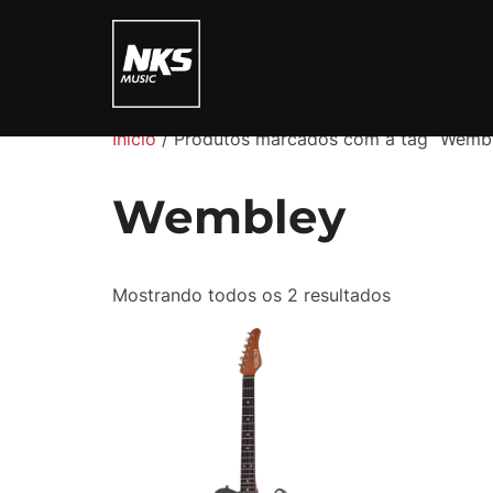
Pular
para
o
conteúdo
Início
/ Produtos marcados com a tag “Wemb
Wembley
Mostrando todos os 2 resultados