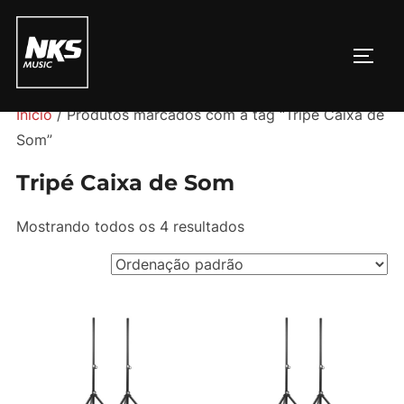
Pular
para
ALTE
o
conteúdo
Início
/ Produtos marcados com a tag “Tripé Caixa de
Som”
Tripé Caixa de Som
Mostrando todos os 4 resultados