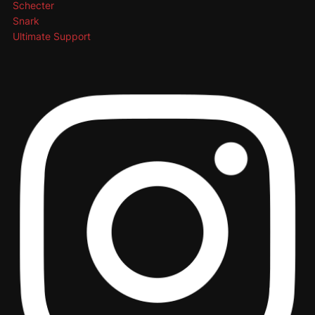
Schecter
Snark
Ultimate Support