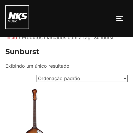
Pular
para
ALTE
o
conteúdo
Início
/ Produtos marcados com a tag “Sunburst”
Sunburst
Exibindo um único resultado