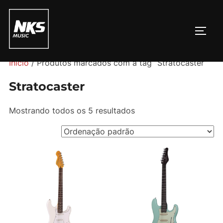
Pular
para
ALTE
o
conteúdo
Início
/ Produtos marcados com a tag “Stratocaster”
Stratocaster
Mostrando todos os 5 resultados