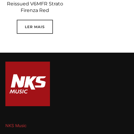
Reissued V6MFR Strato
Firenza Red
LER MAIS
NKS Music