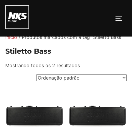
Pular
para
ALTE
o
conteúdo
Início
/ Produtos marcados com a tag “Stiletto Bass”
Stiletto Bass
Mostrando todos os 2 resultados