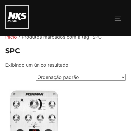
Pular
para
ALTE
o
conteúdo
Início
/ Produtos marcados com a tag “SPC”
SPC
Exibindo um único resultado