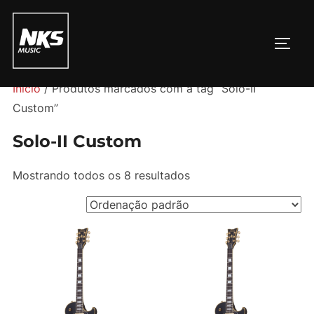
Pular
para
ALTE
o
conteúdo
Início
/ Produtos marcados com a tag “Solo-II
Custom”
Solo-II Custom
Mostrando todos os 8 resultados