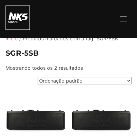
Pular
para
ALTE
o
conteúdo
Início
/ Produtos marcados com a tag “SGR-5SB”
SGR-5SB
Mostrando todos os 2 resultados