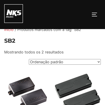
Pular
para
ALTE
o
conteúdo
Início
/ Produtos marcados com a tag “SB2”
SB2
Mostrando todos os 2 resultados