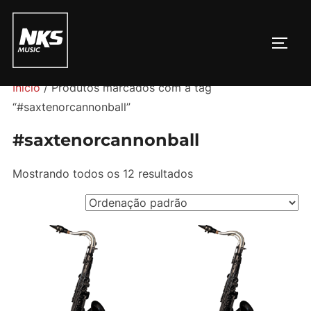
Pular
para
ALTE
o
conteúdo
Início
/ Produtos marcados com a tag
“#saxtenorcannonball”
#saxtenorcannonball
Mostrando todos os 12 resultados