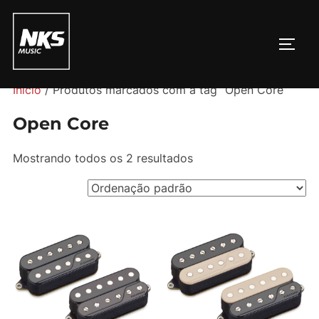
Pular
para
ALTE
o
conteúdo
Início
/ Produtos marcados com a tag “Open Core”
Open Core
Mostrando todos os 2 resultados