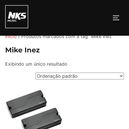
Pular
para
ALTE
o
conteúdo
Início
/ Produtos marcados com a tag “Mike Inez”
Mike Inez
Exibindo um único resultado