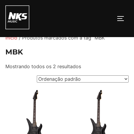
Pular
para
ALTE
o
conteúdo
Início
/ Produtos marcados com a tag “MBK”
MBK
Mostrando todos os 2 resultados