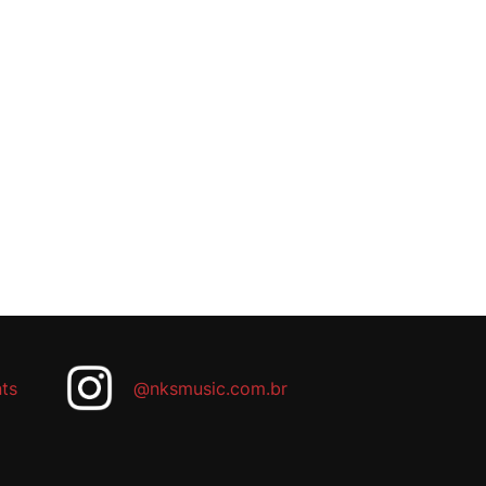
ts
@nksmusic.com.br