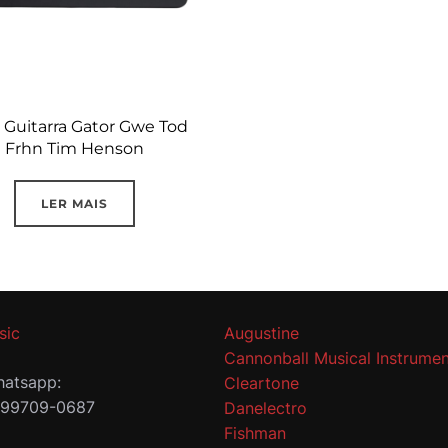
 Guitarra Gator Gwe Tod
Frhn Tim Henson
LER MAIS
sic
Augustine
Cannonball Musical Instrumen
atsapp:
Cleartone
 99709-0687
Danelectro
Fishman