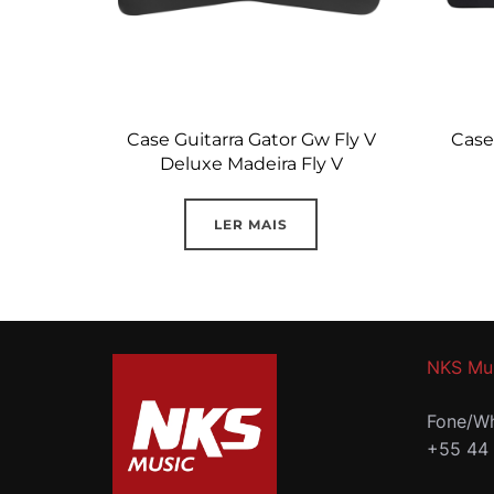
Case Guitarra Gator Gw Fly V
Case
Deluxe Madeira Fly V
LER MAIS
NKS Mu
Fone/Wh
+55 44