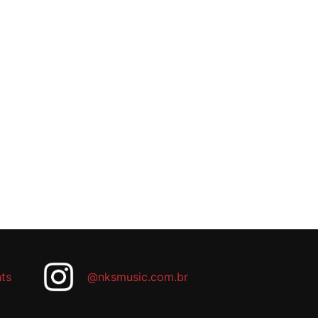
ts
@nksmusic.com.br