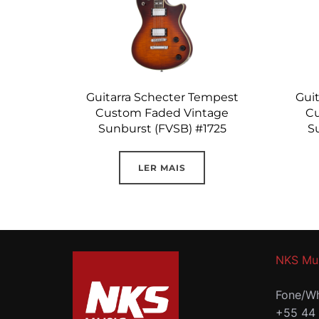
Guitarra Schecter Tempest
Gui
Custom Faded Vintage
Cu
Sunburst (FVSB) #1725
S
LER MAIS
NKS Mu
Fone/Wh
+55 44