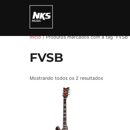
Pular
para
o
conteúdo
Início
/ Produtos marcados com a tag “FVSB”
FVSB
Mostrando todos os 2 resultados