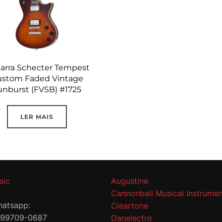
tarra Schecter Tempest
stom Faded Vintage
unburst (FVSB) #1725
LER MAIS
sic
Augustine
Cannonball Musical Instrumen
atsapp:
Cleartone
 99709-0687
Danelectro