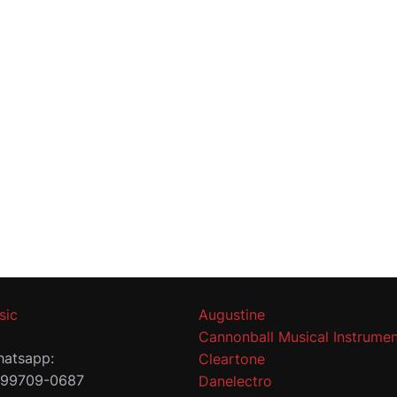
sic
Augustine
Cannonball Musical Instrumen
atsapp:
Cleartone
 99709-0687
Danelectro