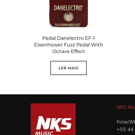
Pedal Danelectro EF-1
Eisenhower Fuzz Pedal With
Octave Effect
LER MAIS
NKS Mu
Fone/Wh
+55 44