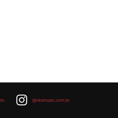
ts
@nksmusic.com.br