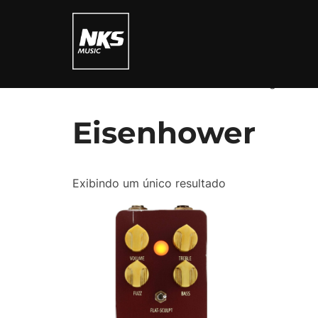
Pular
para
o
conteúdo
Início
/ Produtos marcados com a tag “Eisen
Eisenhower
Exibindo um único resultado