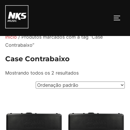
Pular
para
ALTE
o
conteúdo
Início
/ Produtos marcados com a tag “Case
Contrabaixo”
Case Contrabaixo
Mostrando todos os 2 resultados