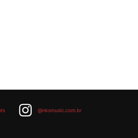
ts
@nksmusic.com.br