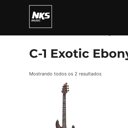
Pular
para
o
conteúdo
Início
/ Produtos marcados com a tag “C-1 E
C-1 Exotic Ebon
Mostrando todos os 2 resultados