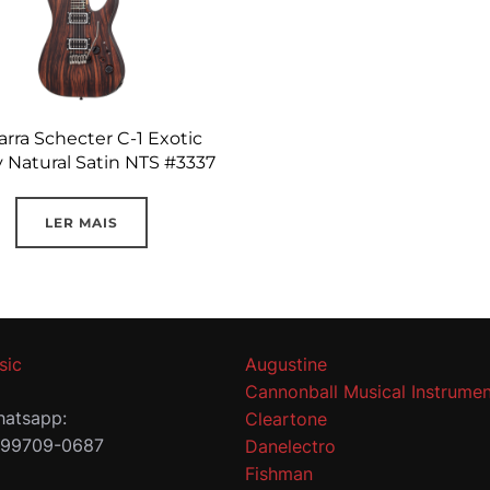
arra Schecter C-1 Exotic
 Natural Satin NTS #3337
LER MAIS
sic
Augustine
Cannonball Musical Instrumen
atsapp:
Cleartone
 99709-0687
Danelectro
Fishman