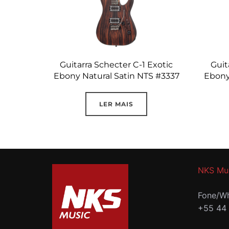
Guitarra Schecter C-1 Exotic
Guit
Ebony Natural Satin NTS #3337
Ebony
LER MAIS
NKS Mu
Fone/Wh
+55 44