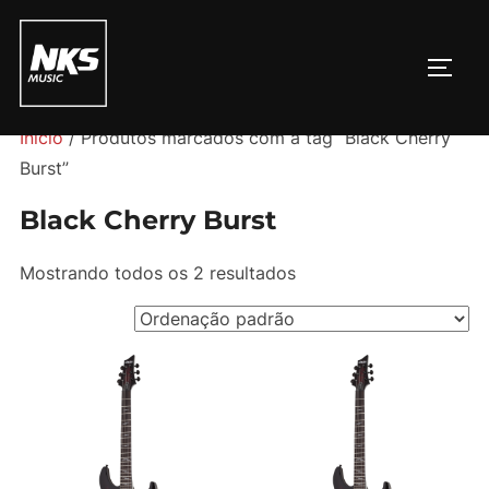
Pular
para
ALTE
o
conteúdo
Início
/ Produtos marcados com a tag “Black Cherry
Burst”
Black Cherry Burst
Mostrando todos os 2 resultados