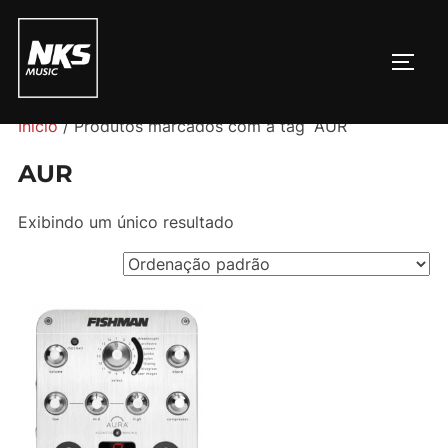
Pular
para
ALTE
o
conteúdo
Início
/ Produtos marcados com a tag “AUR”
AUR
Exibindo um único resultado