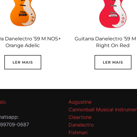
ra Danelectro ’59 M NOS+
Guitarra Danelectro ’59 
Orange Adelic
Right On Red
LER MAIS
LER MAIS
sic
Augustine
Cannonball Musical Instrumen
atsapp:
Cleartone
 99709-0687
Danelectro
Fishman