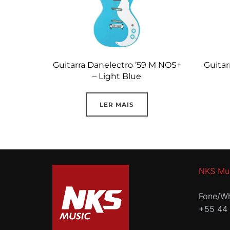
Guitarra Danelectro ’59 M NOS+
Guitar
– Light Blue
LER MAIS
NKS Mu
Fone/Wh
+55 44