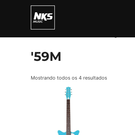
Pular
para
o
conteúdo
Início
/ Produtos marcados com a tag “'59M”
'59M
Mostrando todos os 4 resultados