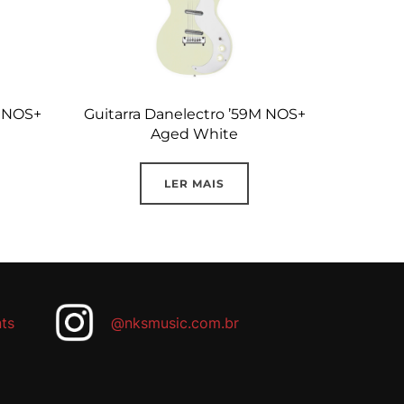
M NOS+
Guitarra Danelectro ’59M NOS+
Aged White
LER MAIS
ts
@nksmusic.com.br