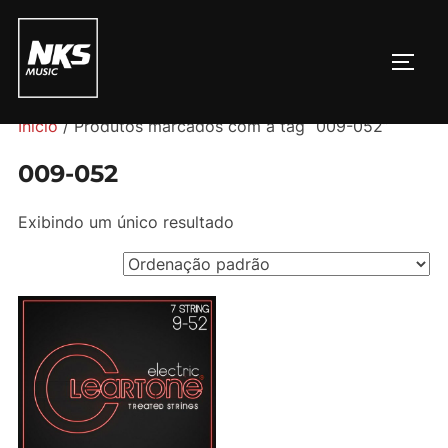
Pular
para
ALTE
o
conteúdo
Início
/ Produtos marcados com a tag “009-052”
009-052
Exibindo um único resultado