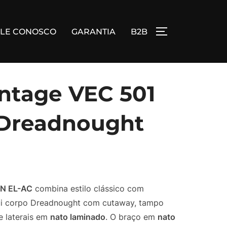
ALE CONOSCO
GARANTIA
B2B
ALTERNAR BA
intage VEC 501
 Dreadnought
 N EL-AC
combina estilo clássico com
ui corpo Dreadnought com cutaway, tampo
e laterais em
nato laminado
. O braço em
nato