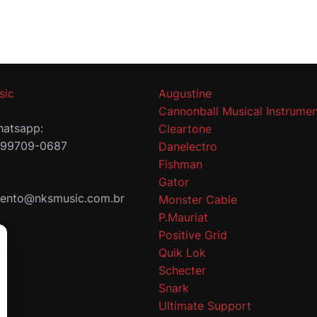
sic
Augustine
Cannonball Musical Instrumen
atsapp:
Cleartone
 99709-0687
Danelectro
Fishman
Gator
mento@nksmusic.com.br
Monster Cable
P.Mauriat
Positive Grid
Quik Lok
Schecter
Snark
Ultimate Support