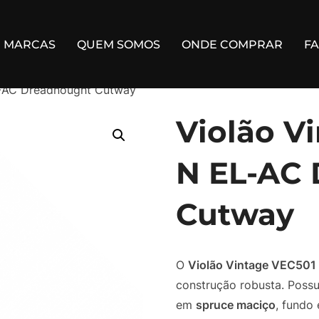
MARCAS
QUEM SOMOS
ONDE COMPRAR
F
L-AC Dreadnought Cutway
Violão V
N EL-AC
Cutway
O
Violão Vintage VEC501
construção robusta. Poss
em
spruce maciço
, fundo 