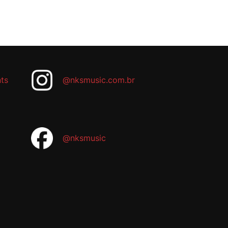
ts
@nksmusic.com.br
@nksmusic