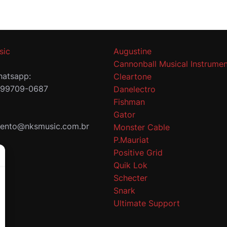
sic
Augustine
Cannonball Musical Instrumen
atsapp:
Cleartone
 99709-0687
Danelectro
Fishman
Gator
mento@nksmusic.com.br
Monster Cable
P.Mauriat
Positive Grid
Quik Lok
Schecter
Snark
Ultimate Support