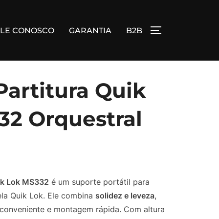
ALE CONOSCO
GARANTIA
B2B
ALTERNAR BA
Partitura Quik
32 Orquestral
uik Lok MS332
é um suporte portátil para
ela Quik Lok. Ele combina
solidez e leveza
,
 conveniente e montagem rápida. Com altura