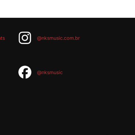
ts
@nksmusic.com.br
@nksmusic