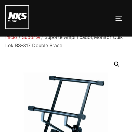
Pular
para
ALTE
o
conteúdo
Início
/
Suporte
/ Suporte Amplificador/Monitor Quik
Lok BS-317 Double Brace