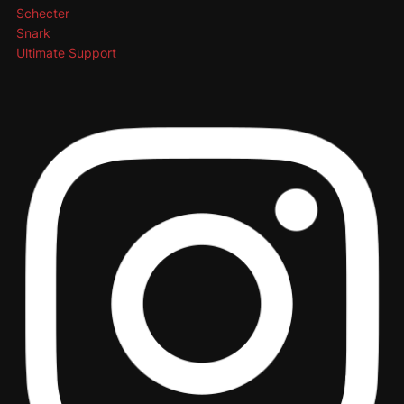
Schecter
Snark
Ultimate Support