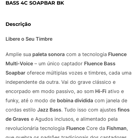
BASS 4C SOAPBAR BK
Descrição
Libere o Seu Timbre
Amplie sua
paleta sonora
com a tecnologia
Fluence
Multi-Voice
– um único captador
Fluence Bass
Soapbar
oferece múltiplas vozes e timbres, cada uma
independente da outra. Vai do grave clássico e
encorpado em modo passivo, ao som
Hi-Fi
ativo e
funky, até o modo de
bobina dividida
com janela de
cordas estilo
Jazz Bass
. Tudo isso com ajustes
finos
de Graves
e Agudos inclusos, e alimentado pela
revolucionária tecnologia
Fluence
Core da
Fishman
,
que quebra os padrões tradicionais dos captadores.