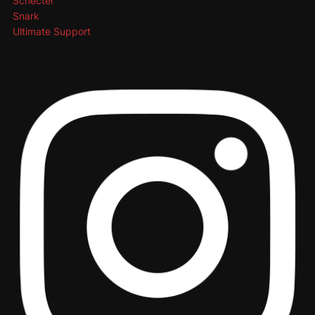
Schecter
Snark
Ultimate Support