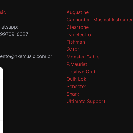
sic
Augustine
Cannonball Musical Instrumen
atsapp:
Cleartone
 99709-0687
Danelectro
Fishman
Gator
mento@nksmusic.com.br
Monster Cable
P.Mauriat
Positive Grid
Quik Lok
Schecter
Snark
Ultimate Support