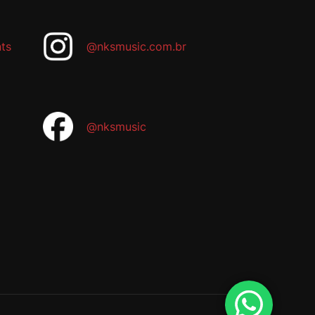
ts
@nksmusic.com.br
@nksmusic