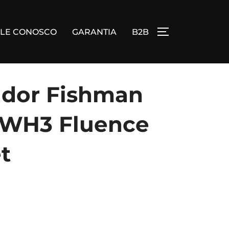
ALE CONOSCO
GARANTIA
B2B
ALTERNAR BA
ador Fishman
 WH3 Fluence
t