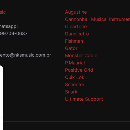
sic
Augustine
Cannonball Musical Instrumen
atsapp:
Cleartone
 99709-0687
Danelectro
Fishman
Gator
mento@nksmusic.com.br
Monster Cable
P.Mauriat
Positive Grid
Quik Lok
Schecter
Snark
Ultimate Support