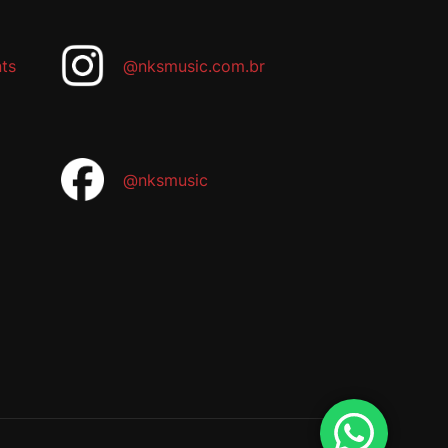
ts
@nksmusic.com.br
@nksmusic