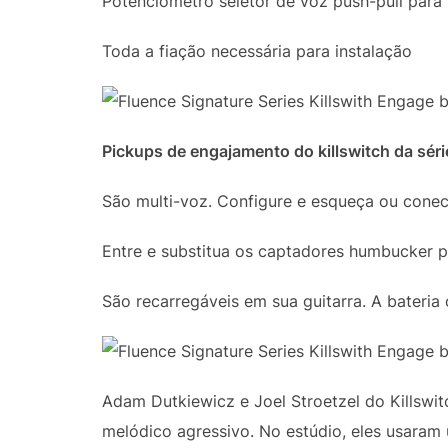
Potenciômetro seletor de voz push-pull para
Toda a fiação necessária para instalação
Pickups de engajamento do killswitch da séri
São multi-voz. Configure e esqueça ou conec
Entre e substitua os captadores humbucker p
São recarregáveis ​​em sua guitarra. A bateri
Adam Dutkiewicz e Joel Stroetzel do Killswi
melódico agressivo. No estúdio, eles usaram