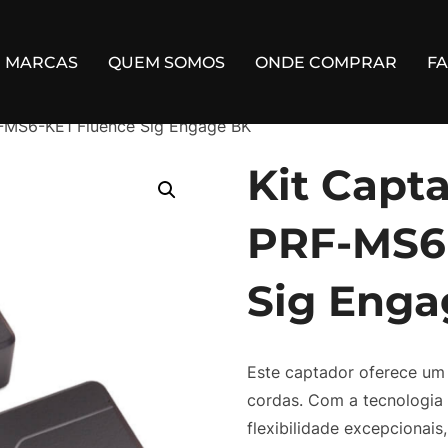
MARCAS
QUEM SOMOS
ONDE COMPRAR
F
-MS6-KE1 Fluence Sig Engage BK
Kit Capt
PRF-MS6
Sig Enga
Este captador oferece um 
cordas. Com a tecnologia 
flexibilidade excepcionai