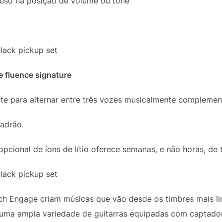
 uso na posição de volume ou tone
e fluence signature
te para alternar entre três vozes musicalmente complemen
adrão.
a opcional de íons de lítio oferece semanas, e não horas, d
tch Engage criam músicas que vão desde os timbres mais l
 uma ampla variedade de guitarras equipadas com captador