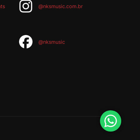
ts
@nksmusic.com.br
@nksmusic