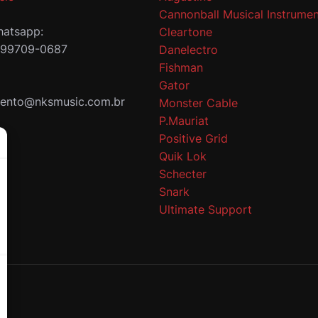
Cannonball Musical Instrumen
atsapp:
Cleartone
 99709-0687
Danelectro
Fishman
Gator
mento@nksmusic.com.br
Monster Cable
P.Mauriat
Positive Grid
Quik Lok
Schecter
Snark
Ultimate Support