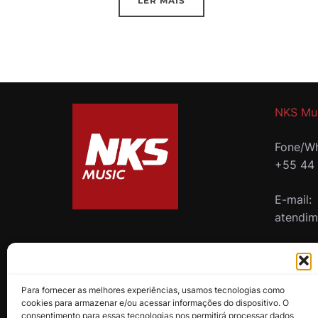
LER MAIS
NKS Mu
Fone/Wh
+55 44
E-mail:
atendi
B2B
Para fornecer as melhores experiências, usamos tecnologias como
cookies para armazenar e/ou acessar informações do dispositivo. O
consentimento para essas tecnologias nos permitirá processar dados