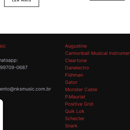
LER MAIS
sic
Augustine
Cannonball Musical Instrumen
atsapp:
Cleartone
 99709-0687
Danelectro
Fishman
Gator
mento@nksmusic.com.br
Monster Cable
P.Mauriat
Positive Grid
Quik Lok
Schecter
Snark