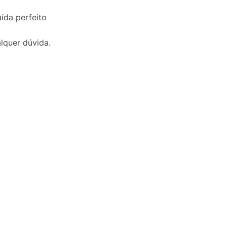
ída perfeito
lquer dúvida.