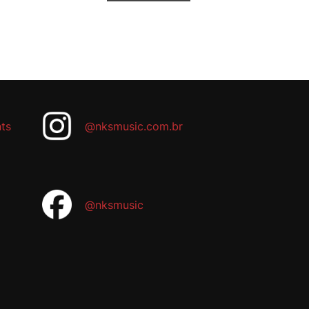
ts
@nksmusic.com.br
@nksmusic