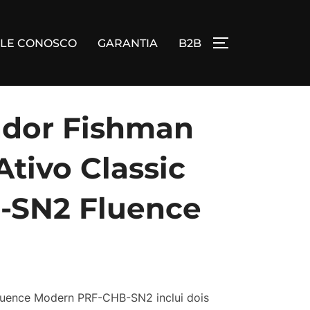
ALE CONOSCO
GARANTIA
B2B
ALTERNAR BA
ador Fishman
Ativo Classic
-SN2 Fluence
luence Modern PRF-CHB-SN2 inclui dois