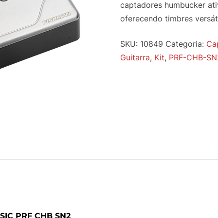
captadores humbucker ati
oferecendo timbres versát
SKU:
10849
Categoria:
Ca
Guitarra
,
Kit
,
PRF-CHB-SN
IC PRF CHB SN2