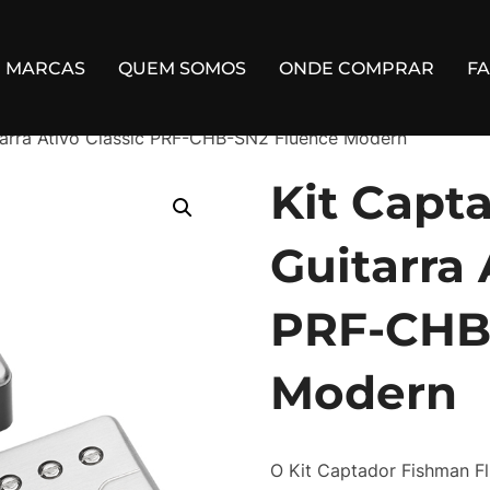
MARCAS
QUEM SOMOS
ONDE COMPRAR
F
tarra Ativo Classic PRF-CHB-SN2 Fluence Modern
Kit Capt
Guitarra 
PRF-CHB
Modern
O Kit Captador Fishman F