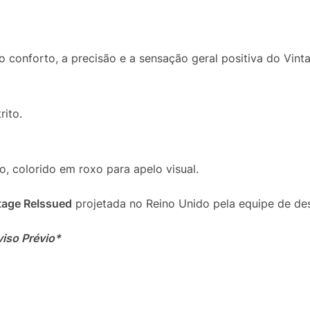
 conforto, a precisão e a sensação geral positiva do Vin
ito.
io, colorido em roxo para apelo visual.
ntage ReIssued
projetada no Reino Unido pela equipe de des
viso Prévio*