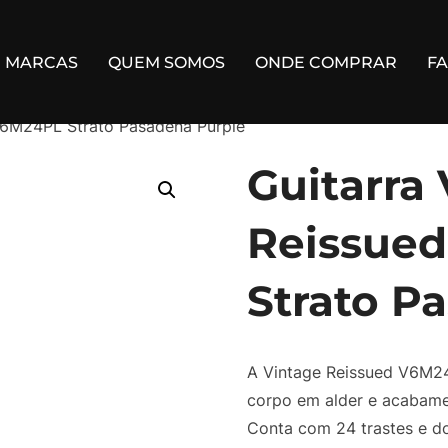
MARCAS
QUEM SOMOS
ONDE COMPRAR
F
V6M24PL Strato Pasadena Purple
Guitarra
Reissue
Strato P
A Vintage Reissued V6M24
corpo em alder e acabame
Conta com 24 trastes e d