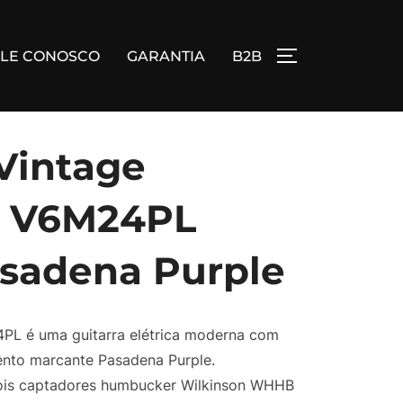
ALE CONOSCO
GARANTIA
B2B
ALTERNAR BA
 Vintage
d V6M24PL
asadena Purple
PL é uma guitarra elétrica moderna com
nto marcante Pasadena Purple.
ois captadores humbucker Wilkinson WHHB