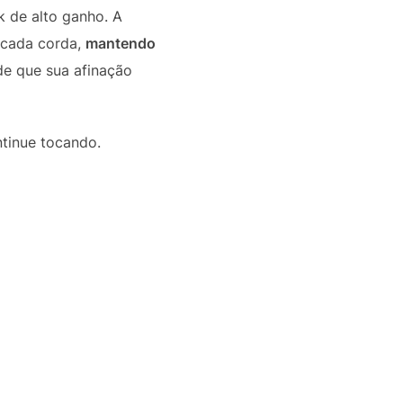
k de alto ganho. A
e cada corda,
mantendo
de que sua afinação
ntinue tocando.