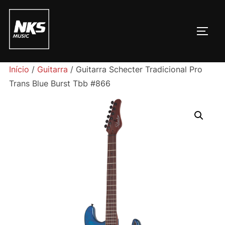
Pular
para
ALTE
o
conteúdo
Início
/
Guitarra
/ Guitarra Schecter Tradicional Pro
Trans Blue Burst Tbb #866