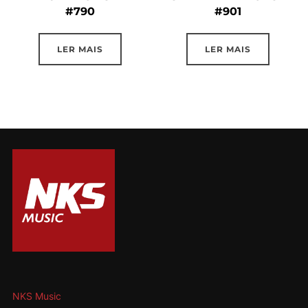
#790
#901
LER MAIS
LER MAIS
NKS Music