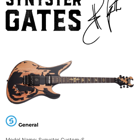
General
Model Name:
Synyster Custom-S