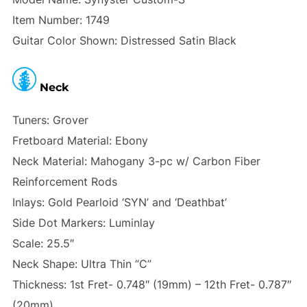
Item Number:
1749
Guitar Color Shown:
Distressed Satin Black
Neck
Tuners:
Grover
Fretboard Material:
Ebony
Neck Material:
Mahogany 3-pc w/ Carbon Fiber
Reinforcement Rods
Inlays:
Gold Pearloid ‘SYN’ and ‘Deathbat’
Side Dot Markers:
Luminlay
Scale:
25.5″
Neck Shape:
Ultra Thin “C”
Thickness:
1st Fret- 0.748″ (19mm) – 12th Fret- 0.787″
(20mm)