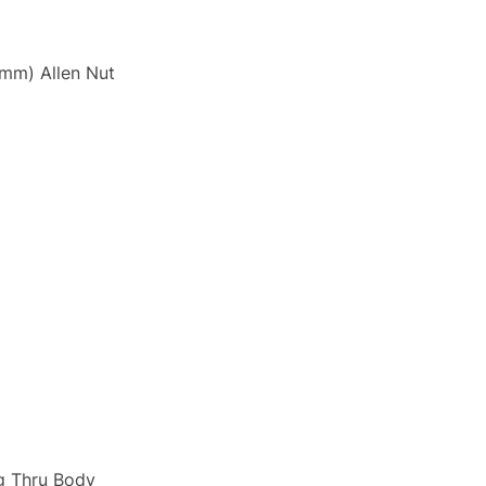
4mm) Allen Nut
ng Thru Body