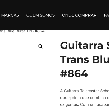
MARCAS
QUEM SOMOS
ONDE COMPRAR
F
rans Blue Burst TBB #864
Guitarra
Trans Bl
#864
A Guitarra Telecaster Sch
obra-prima que combina 
exigentes. Com um acabame