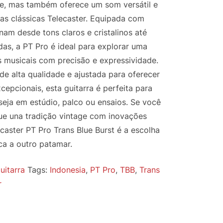
te, mas também oferece um som versátil e
das clássicas Telecaster. Equipada com
am desde tons claros e cristalinos até
adas, a PT Pro é ideal para explorar uma
s musicais com precisão e expressividade.
de alta qualidade e ajustada para oferecer
cepcionais, esta guitarra é perfeita para
seja em estúdio, palco ou ensaios. Se você
ue una tradição vintage com inovações
caster PT Pro Trans Blue Burst é a escolha
ca a outro patamar.
uitarra
Tags:
Indonesia
,
PT Pro
,
TBB
,
Trans
r