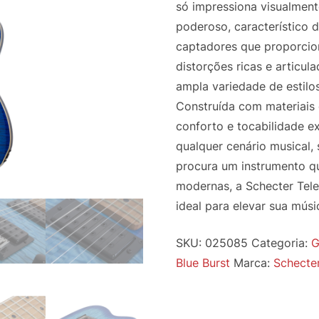
só impressiona visualmen
poderoso, característico 
captadores que proporcion
distorções ricas e articul
ampla variedade de estilo
Construída com materiais 
conforto e tocabilidade ex
qualquer cenário musical, 
procura um instrumento q
modernas, a Schecter Tele
ideal para elevar sua músi
SKU:
025085
Categoria:
G
Blue Burst
Marca:
Schecte