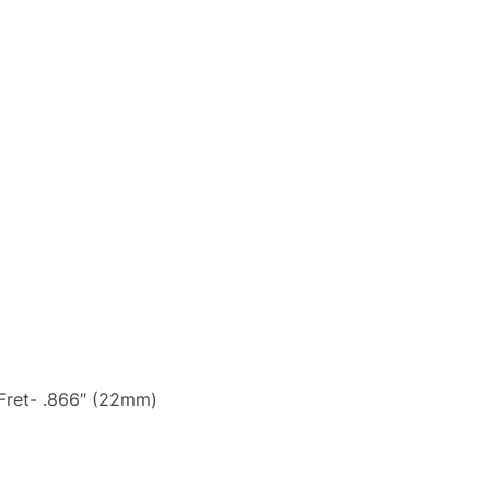
 Fret- .866″ (22mm)