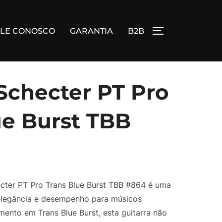
ALE CONOSCO
GARANTIA
B2B
ALTERNAR BA
 Schecter PT Pro
ue Burst TBB
ecter PT Pro Trans Blue Burst TBB #864 é uma
elegância e desempenho para músicos
nto em Trans Blue Burst, esta guitarra não