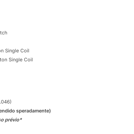
tch
n Single Coil
on Single Coil
-.046)
endido speradamente)
so prévio*