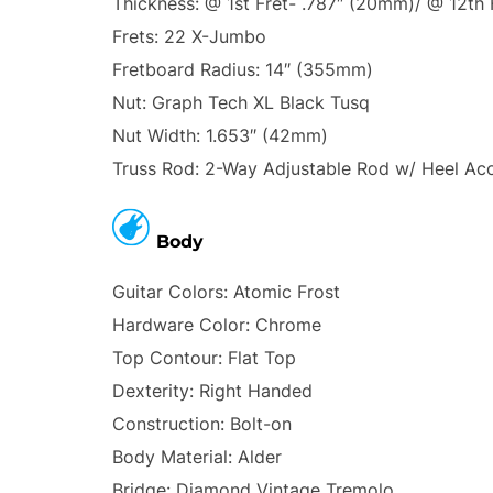
Thickness: @ 1st Fret- .787″ (20mm)/ @ 12th
Frets: 22 X-Jumbo
Fretboard Radius: 14″ (355mm)
Nut: Graph Tech XL Black Tusq
Nut Width: 1.653″ (42mm)
Truss Rod: 2-Way Adjustable Rod w/ Heel A
Body
Guitar Colors: Atomic Frost
Hardware Color: Chrome
Top Contour: Flat Top
Dexterity: Right Handed
Construction: Bolt-on
Body Material: Alder
Bridge: Diamond Vintage Tremolo