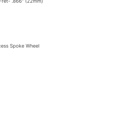
 Fret- .866″ (22mm)
ccess Spoke Wheel