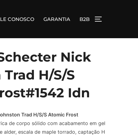
ALE CONOSCO
GARANTIA
B2B
ALTERNAR BA
 Schecter Nick
 Trad H/S/S
rost#1542 Idn
Johnston Trad H/S/S Atomic Frost
trica de corpo sólido com acabamento em gel
e alder, escala de maple torrado, captação H