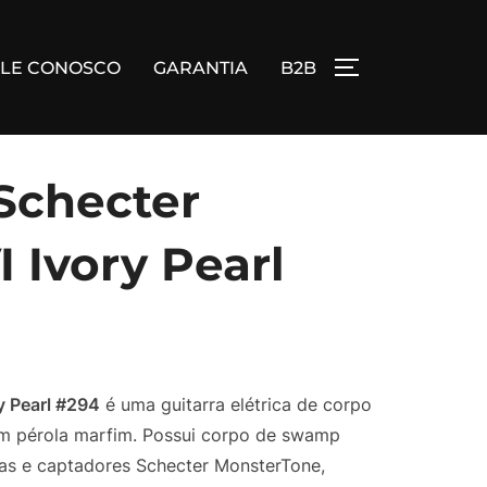
ALE CONOSCO
GARANTIA
B2B
ALTERNAR BA
 Schecter
I Ivory Pearl
y Pearl #294
é uma guitarra elétrica de corpo
m pérola marfim. Possui corpo de swamp
das e captadores Schecter MonsterTone,