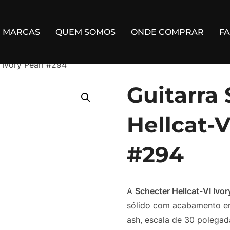
MARCAS
QUEM SOMOS
ONDE COMPRAR
F
I Ivory Pearl #294
Guitarra
Hellcat-V
#294
A
Schecter Hellcat-VI Ivor
sólido com acabamento e
ash, escala de 30 polega