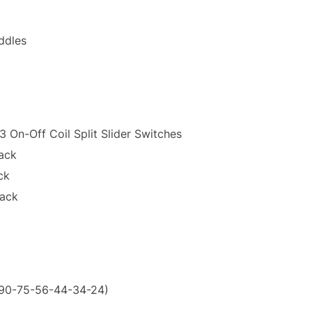
ddles
 On-Off Coil Split Slider Switches
ack
ck
tack
s (90-75-56-44-34-24)