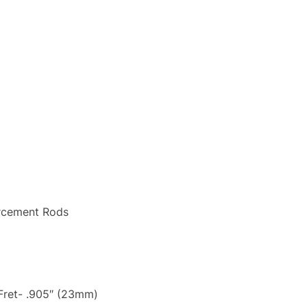
orcement Rods
 Fret- .905″ (23mm)