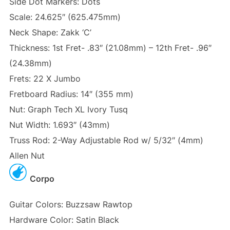
Side Dot Markers: Dots
Scale: 24.625″ (625.475mm)
Neck Shape: Zakk ‘C’
Thickness: 1st Fret- .83″ (21.08mm) – 12th Fret- .96″
(24.38mm)
Frets: 22 X Jumbo
Fretboard Radius: 14″ (355 mm)
Nut: Graph Tech XL Ivory Tusq
Nut Width: 1.693″ (43mm)
Truss Rod: 2-Way Adjustable Rod w/ 5/32″ (4mm)
Allen Nut
Corpo
Guitar Colors: Buzzsaw Rawtop
Hardware Color: Satin Black